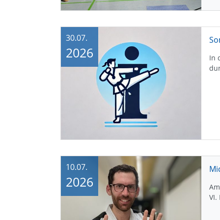
30.07.
So
2026
In 
dur
10.07.
Mi
2026
Am
VI.