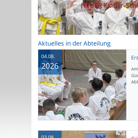
NEUER Kinder-Schn
Aktuelles in der Abteilung
04.08.
2026
Am 
Gü
Abt
03.08.